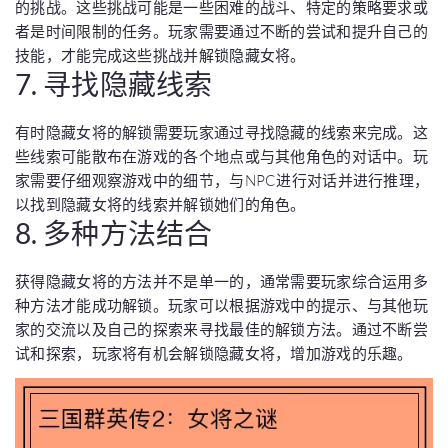
的挑战。这些挑战可能是一些困难的战斗、特定的策略要求或
者是时间限制的任务。玩家需要通过不断的尝试和提升自己的
技能，才能完成这些挑战并解锁隐藏女将。
7. 寻找隐藏线索
有时隐藏女将的解锁需要玩家通过寻找隐藏的线索来完成。这
些线索可能散布在游戏的各个地点或与其他角色的对话中。玩
家需要仔细观察游戏中的细节，与NPC进行对话并进行推理，
以找到隐藏女将的线索并解锁她们的角色。
8. 多种方法结合
获得隐藏女将的方法并不是单一的，通常需要玩家综合运用多
种方法才能成功解锁。玩家可以根据游戏中的提示、与其他玩
家的交流以及自己的探索来寻找最佳的解锁方法。通过不断尝
试和探索，玩家将有机会解锁隐藏女将，增加游戏的乐趣。