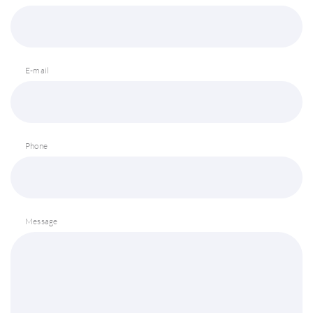
E-mail
Phone
Message