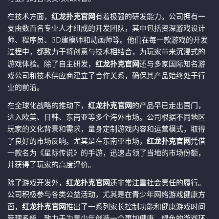
在技术方面，
红龙扑克官网
有着极强的研发能力。公司拥有一
支由数百名专业人才组成的开发团队，其中包括资深游戏设计
师、程序员、3D建模师和动画师等。他们在每一款游戏的开发
过程中，都致力于将创意与技术相结合，为玩家带来沉浸式的
游戏体验。除了自主研发，
红龙扑克官网
还与多家国际知名游
戏公司和技术供应商建立了合作关系，确保其产品始终处于行
业的前沿。
在全球化战略的推动下，
红龙扑克官网
的产品早已走出国门，
进入欧美、日韩、东南亚等多个海外市场。公司根据不同地区
玩家的文化背景和需求，量身定制游戏内容和运营模式，取得
了良好的市场反响。尤其是在东南亚市场，
红龙扑克官网
凭借
一款名为《星际传说》的手游，迅速占领了当地的市场份额，
并获得了玩家的高度评价。
除了游戏开发外，
红龙扑克官网
还非常注重社会责任的履行。
公司积极参与各类公益活动，尤其是在青少年网络游戏健康方
面，
红龙扑克官网
推出了一系列家长控制功能和健康游戏时间
管理系统，致力于为青少年创造一个更加健康、绿色的游戏环