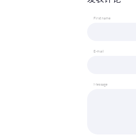
First name
E-mail
Message