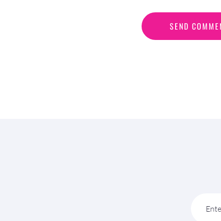
S
E
N
D
C
O
M
M
E
SEND COMME
Ente