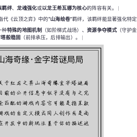
族羁绊
、
龙魂强化
或
以龙王希瓦娜为核心
的阵容有关。 |
能指代《云顶之弈》中的
“山海绘卷”
羁绊，该羁绊能显著强化特定
一种
特殊的地图机制
（如阶梯式战场）、
资源争夺模式
（守护金
字塔般稳固
（前排承压，后排输出）。 |