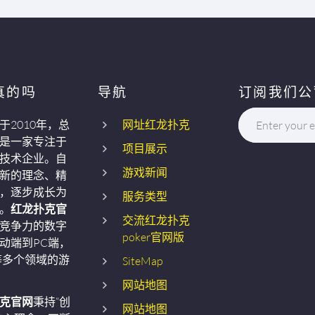
真的吗
导航
订阅我们公
于2010年，总
网址红龙扑克
Enter your e
是一家专注于
项目展示
技术企业。自
游戏新闻
新的理念、精
，逐步成长为
服务类型
。
红龙扑克官
交流红龙扑克
竞争力的数字
poker官网版
动端到PC端，
等多个领域的游
SiteMap
网站地图
克官网
秉持“创
网站地图