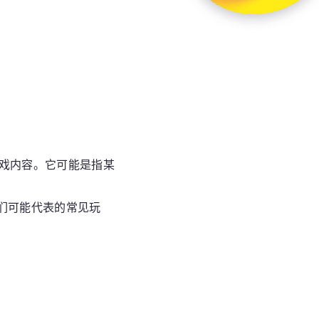
局
游戏内容。它可能是指某
们可能代表的常见玩