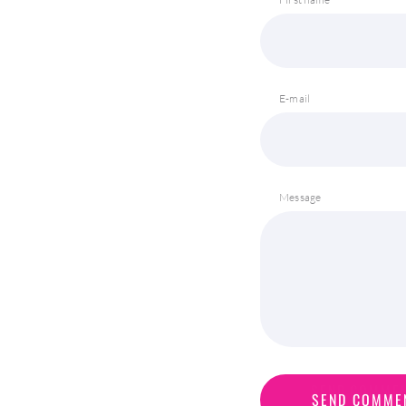
E-mail
Message
S
E
N
D
C
O
M
M
E
SEND COMME