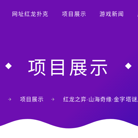
网址红龙扑克
项目展示
游戏新闻
项目展示
页
项目展示
红龙之弈·山海奇缘·金字塔