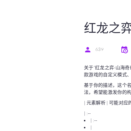
红龙之弈
639
关于“红龙之弈·山海
款游戏的自定义模式
基于你的描述，这个
法，希望能激发你的
| 元素解析 | 可能对应
| :--
| :--
|