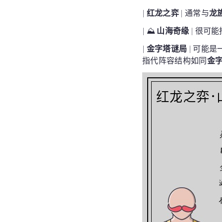
|
红龙之弈
| 通常与
龙
| ⛰️
山海奇缘
| 很可
|
金字塔谜局
| 可能是
指代阵容结构如同
金