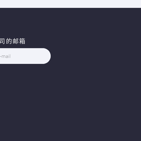
司的邮箱
-mail