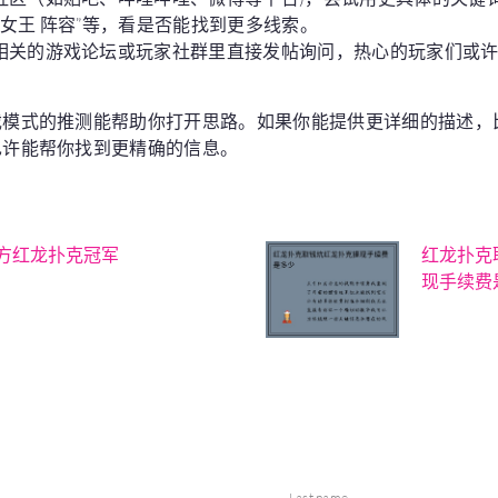
龙女王 阵容”等，看是否能找到更多线索。
相关的游戏论坛或玩家社群里直接发帖询问，热心的玩家们或
戏模式的推测能帮助你打开思路。如果你能提供更详细的描述，
也许能帮你找到更精确的信息。
方红龙扑克冠军
红龙扑克
现手续费
Last name