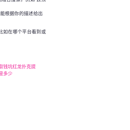
许能根据你的描述给出
比如在哪个平台看到或
取钱坑红龙扑克提
是多少