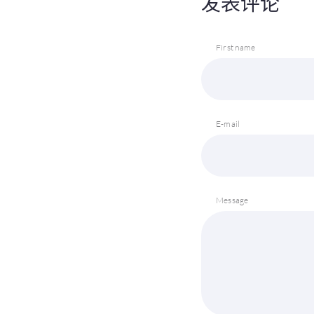
发表评论
First name
E-mail
Message