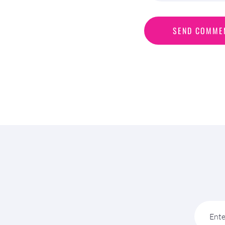
S
E
N
D
C
O
M
M
E
SEND COMME
Ente