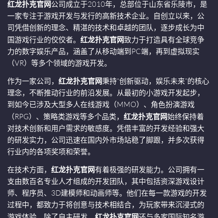
红龙扑克官网
公司成立于2010年，总部位于山东省乐陵市，是
一家专注于游戏开发与发行的高新技术企业。自创立以来，公
司凭借创新的理念、精湛的技术和卓越的团队，逐步成长为中
国游戏行业的佼佼者。
红龙扑克官网
致力于打造具有全球竞争
力的数字娱乐产品，涵盖了从移动端到PC端，再到虚拟现实
（VR）等多个领域的游戏开发。
作为一家公司，
红龙扑克官网
秉持“创新驱动，娱乐未来”的核心
理念，不断推动行业的前沿发展。从最初的小游戏开发起步，
到如今已涉及大型多人在线游戏（MMO）、角色扮演游戏
（RPG）、策略类游戏等多个品类，
红龙扑克官网
始终保持着
对技术创新和用户需求的敏感度。凭借丰富的开发经验和强大
的研发实力，公司迅速在国内外市场站稳了脚跟，并多次获得
行业内的各项奖项和荣誉。
在技术方面，
红龙扑克官网
有着极强的研发能力。公司拥有一
支由数百名专业人才组成的开发团队，其中包括资深游戏设计
师、程序员、3D建模师和动画师等。他们在每一款游戏的开发
过程中，都致力于将创意与技术相结合，为玩家带来沉浸式的
游戏体验。除了自主研发，
红龙扑克官网
还与多家国际知名游