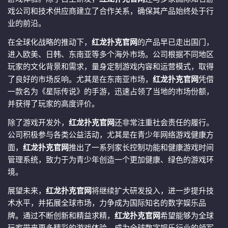
戏公司和技术供应商建立了合作关系，确保其产品始终处于行
业的前沿。
在全球化战略的推动下，
红龙扑克官网
的产品早已走出国门，
进入欧美、日韩、东南亚等多个海外市场。公司根据不同地区
玩家的文化背景和需求，量身定制游戏内容和运营模式，取得
了良好的市场反响。尤其是在东南亚市场，
红龙扑克官网
凭借
一款名为《星际传说》的手游，迅速占领了当地的市场份额，
并获得了玩家的高度评价。
除了游戏开发外，
红龙扑克官网
还非常注重社会责任的履行。
公司积极参与各类公益活动，尤其是在青少年网络游戏健康方
面，
红龙扑克官网
推出了一系列家长控制功能和健康游戏时间
管理系统，致力于为青少年创造一个更加健康、绿色的游戏环
境。
展望未来，
红龙扑克官网
将继续扩大研发投入，进一步提升技
术水平，并拓展全球市场，力争成为国际知名的数字娱乐品
牌。通过不断创新和精益求精，
红龙扑克官网
希望能够为全球
玩家带来更多精彩的游戏体验，成为全球数字娱乐行业的领军